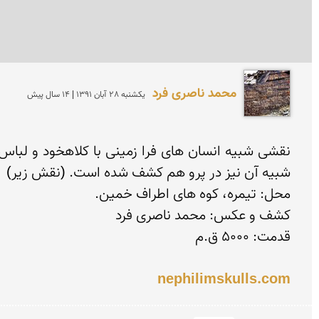
محمد ناصری فرد
يكشنبه 28 آبان 1391 | 14 سال پیش
nephilimskulls.com