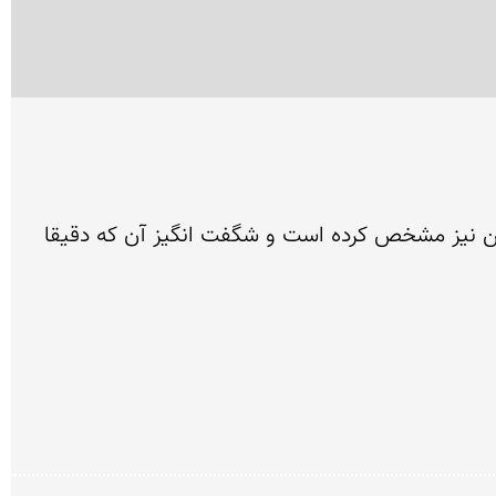
نقشی شبیه انسان های فرا زمینی با كلاهخود و لباس سراندرپا كه هنرمند با نقطه چین مسیر فرود آن را به زمین نیز مشخص كرده است و شگفت انگیز آن كه دقیقا 