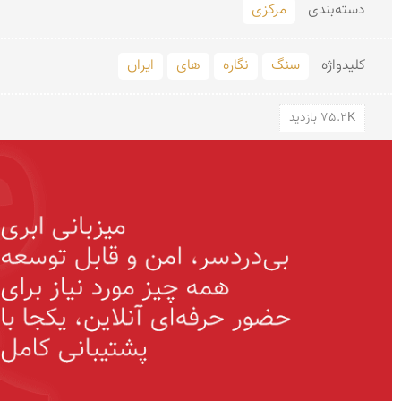
دسته‌بندی
مرکزی
کلید‌واژه
سنگ
نگاره
های
ایران
75.2K بازدید