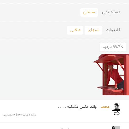
دسته‌بندی
سمنان
کلید‌واژه
شبهای
طلایی
99.4K بازدید
محمد 
واقعا عكس قشنگیه . . . .
شنبه 6 بهمن 1386 | 19 سال پیش