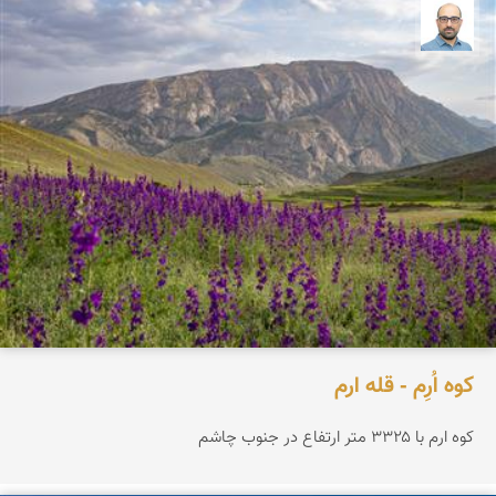
بابک ارجمندی
کوه اُرِم - قله ارم
کوه ارم با ۳۳۲۵ متر ارتفاع در جنوب چاشم