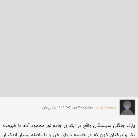
مسعود م.ن
دوشنبه 30 مهر 1386 | 19 سال پیش
پارک جنگلی سیسنگان واقع در ابتدای جاده نور محمود آباد با طبیعت 
بکر و درختان کهن که در حاشیه دریای خزر و با فاصله بسیار اندک از 