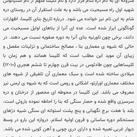
متروکه ای به نام دره شام قرار دارد و نام کلیسا ملهم از نام استپانوس 
شهید اول راه مسیحیت می باشد و به علت استقرار آن در روستای دره 
شام به این نام نیز خوانده می شود. درباره تاریخ بنای کلیسا، اظهارات 
گوناگونی ابراز شده است. عده ای آنرا از بناهای اوایل مسیحیت می 
دانند، برخی چون تاورنیه بنای آنرا به دوره صفویه نسبت می دهند. در 
حالی که شیوه ی معماری بنا ، مصالح ساختمانی و تزئینات مفصل و 
زیبای آن موید این مطلب است که کلیسا همانند و هم زمان با 
کلیساهایی چون طادئوس در بیت قرن چهارم تا ششم هجری (10-12) 
میلادی ساخته شده است و سبک معماری آن تلفیقی از شیوه های 
مختلف معماری اورارتو، اشکانی و رومی است که به شیوه ی ارمنی نیز 
معروف می باشد. این کلیسا در محوطه ای محصور از درختان و دره 
سرسبزی واقع شده و حصار سنگی که بنا را احاطه نموده باروئی است، 
بلند با هفت برج نگهبانی و پنج پشت استوانه ای سنگی شبیه دژهای 
مستحکم دوره ساسانی و قرون اولیه اسلام. دروازه این بارو در وسط 
دیوار غربی تعبیه شده و دارای دری چوبی و آهن کوبی شده می باشد. 