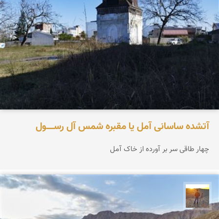
آتشده ساسانی آمل یا مقبره شمس آل‌ رســـــول
چهار طاقی سر بر آورده از خاک آمل
مهدی مخلصیان