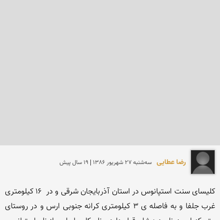
رضا عطایی
سه‌شنبه 27 شهريور 1386 | 19 سال پیش
کلیسای سنت استپانوس در استان آذربایجان شرقی و در  16 کیلومتری 
غرب جلفا و به فاصله ی 3 کیلومتری کرانه جنوبی ارس و در روستای 