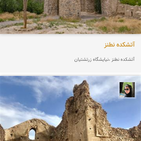
آتشکده نطنز
آتشکده نطنز ،نیایشگاه زرتشتيان
سپیده اصلان