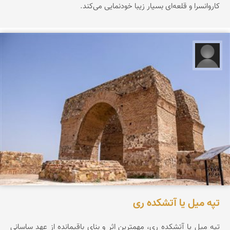
کاروانسرا و قلعه‌ای بسیار زیبا خودنمایی می‌کند.
علیرضا کورش لی
تپه میل یا آتشکده ری
تپه ميل يا آتشكده ری، مهمترين اثر و بنای باقيمانده از عهد ساسانی