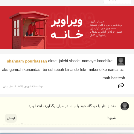
shahnam pourhassan 
akse  jalebi shode  namaye koochike 
aks gomrah konandas  be eshtebah binande fekr  mikone ke namai az 
mah hastesh . 
دوشنبه 26 شهريور 1386 | 19 سال پیش