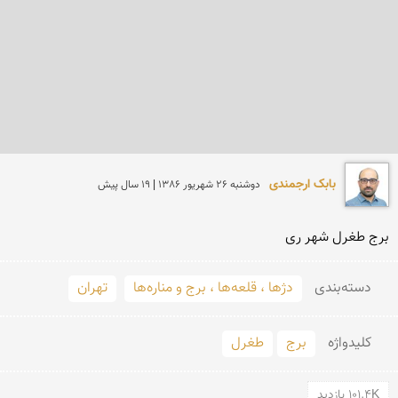
بابک ارجمندی
دوشنبه 26 شهريور 1386 | 19 سال پیش
برج طغرل شهر ری
دسته‌بندی
دژها ، قلعه‌ها ، برج و مناره‌ها
تهران
کلید‌واژه
برج
طغرل
101.4K بازدید