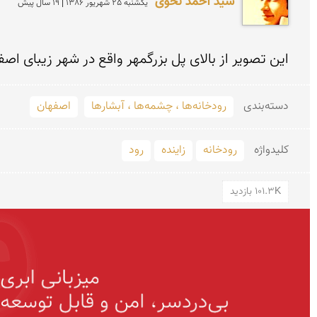
سید احمد نحوی
يكشنبه 25 شهريور 1386 | 19 سال پیش
این تصویر از بالای پل بزرگمهر واقع در شهر زیبای اص
دسته‌بندی
رودخانه‌ها ، چشمه‌ها ، آبشارها
اصفهان
کلید‌واژه
رودخانه
زاینده
رود
101.3K بازدید