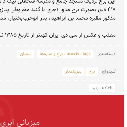
مطلب و عكس از سی دی ایران كهنتر از تاریخ ۱۳۸۵ نشر ایرانگردان
دسته‌بندی
دژها ، قلعه‌ها ، برج و مناره‌ها
سمنان
کلید‌واژه
برج‌
پیرعلمدار
102.6K بازدید