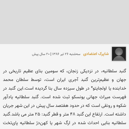
شاپرک اعتضادی
سه‌شنبه 26 تير 1386 | 20 سال پیش
گنبد سلطانیه، در نزدیكی زنجان، كه سومین بنای عظیم تاریخی در 
جهان و عظیم‌ترین گنبد آجری ایران است، توسط سلطان محمد 
خدابنده یا اولجایتو* در طول سیزده سال بنا گردیده است.این گنبد در 
فهرست میراث جهانی یونسكو ثبت شده است. گنبد سلطانیه یادآور 
شکوه و رونقی است که در حدود هفتصد سال پیش در این شهر جریان 
داشته است. ارتفاع این گنبد ٤٨ متر و قطر گنبد: ٢٥ متر می باشد.گنبد 
سلطانیه بنایی احداث شده در ارگ شهر یا كهن‌دژ سلطانیه پای‌تخت 