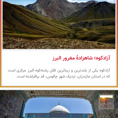
آزادکوه؛ شاهزادهٔ مغرور البرز
آزادکوه یکی از بلندترین و زیباترین قلل رشته‌کوه البرز مرکزی است
که در استان مازندران، نزدیک شهر چالوس، قد برافراشته است.
مهدی مخلصیان