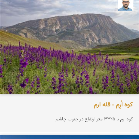
بابک ارجمندی
کوه اُرِم - قله ارم
کوه ارم با ۳۳۲۵ متر ارتفاع در جنوب چاشم