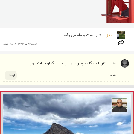
عبدل 
شب است و ماه می رقصد
جمعه 26 تير 1394 | 12 سال پیش
مازیار ذاکری