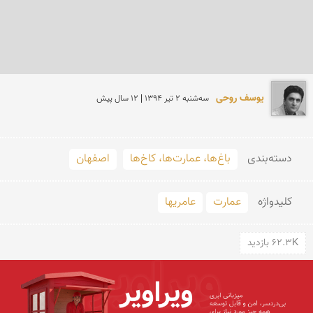
یوسف روحی
سه‌شنبه 2 تير 1394 | 12 سال پیش
دسته‌بندی
باغ‌ها، عمارت‌ها، کاخ‌ها
اصفهان
کلید‌واژه
عمارت
عامریها
62.3K بازدید