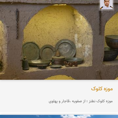
سعید جواهری
موزه کلوک
موزه کلوک نطنز ؛ از صفویه ،قاجار و پهلوی