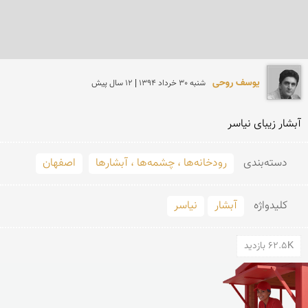
یوسف روحی
شنبه 30 خرداد 1394 | 12 سال پیش
آبشار زیبای نیاسر
دسته‌بندی
رودخانه‌ها ، چشمه‌ها ، آبشارها
اصفهان
کلید‌واژه
آبشار
نیاسر
62.5K بازدید