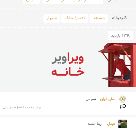
کلید‌واژه
مسجد
نصیرالملک
شیراز
63K بازدید
نمای ایران 
سپاس
دوشنبه 4 خرداد 1394 | 12 سال پیش
عبدل 