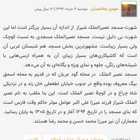
مهدی مخلصیان
دوشنبه 4 خرداد 1394 | 12 سال پیش
شهرت مسجد نصیرالملک شیراز  از اندازه آن بسیار بزرگتر است اما این 
شهرت بی دلیل نیست. مسجد نصیرالملک مسجدی به نسبت کوچک 
ولی بسیار زیباست. مشهورترین بخش مسجد هم شبستان غربی آن 
است که کاشیکاری‌های بسیار زیبای آن به همراه ارسی‌هایی با 
مسجد نصیر الملک  در محله گود عربان که در قدیم به محله اسحق 
بیگ معروف بوده واقع در جنوب خیابان لطفعلی خان زند و در نزدیکی 
شاه چراغ و در کوچهٔ نصیر الملک است. این بنا ملقب به نام نصیر 
الملک شیراز فرزند میرزا علی اکبر عوامل موثر حاکم وقت فارس است 
که بنای مسجد را در تاریخ ۱۲۹۴ آغاز و در تاریخ ۱۳۰۵ به پایان رسانید. 
معماران آن نیز میرزا محمد حسن و محمد رضا هستند.
دسته‌بندی
مساجد و مراکز عبادی اسلامی
فارس