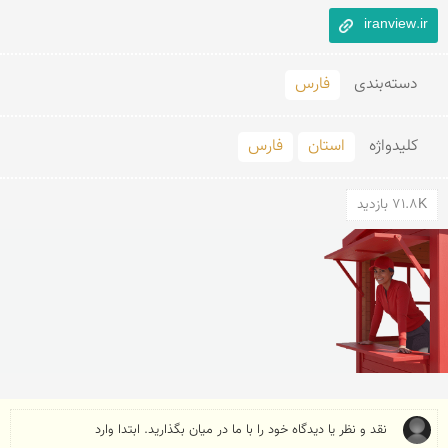
iranview.ir
دسته‌بندی
فارس
کلید‌واژه
استان
فارس
71.8K بازدید