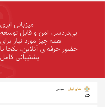
نمای ایران 
سپاس