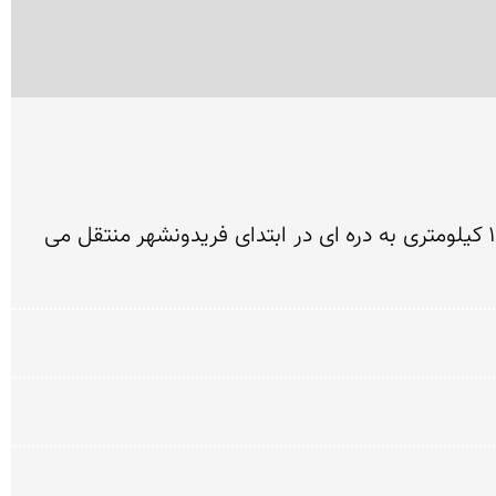
چشمه لنگان، چشمه ایست پرآب و خروشان در 17 کیلومتری جنوب غرب فریدونشهر که آب آن از طریق تونلی 13 کیلومتری به دره ای در ابتدای فریدونشهر منتقل می 