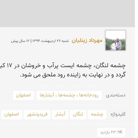
مهرداد زینلیان
شنبه 26 ارديبهشت 1394 | 12 سال پیش
گردد و در نهایت به زاینده رود ملحق می شود.
دسته‌بندی
رودخانه‌ها ، چشمه‌ها ، آبشارها
اصفهان
کلید‌واژه
چشمه
لنگان
آبشار
فریدونشهر
اصفهان
63.9K بازدید