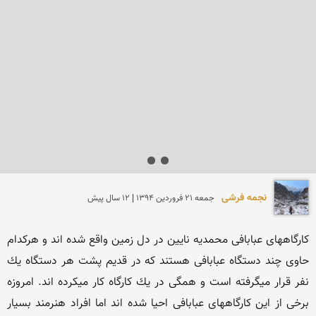
نجمه فرشی
جمعه 21 فروردين 1394 | 12 سال پیش
كارگاههای عبابافی محمدیه نایین در دل زمین واقع شده اند و هركدام 
حاوی چند دستگاه عبابافی هستند كه در قدیم پشت هر دستگاه یك 
نفر قرار میگرفته است و همگی در یك كارگاه كار میكرده اند. امروزه 
برخی از این كارگاههای عبابافی احیا شده اند اما افراد هنرمند بسیار 