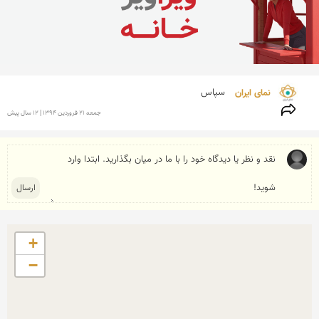
نمای ایران 
سپاس
جمعه 21 فروردين 1394 | 12 سال پیش
+
−