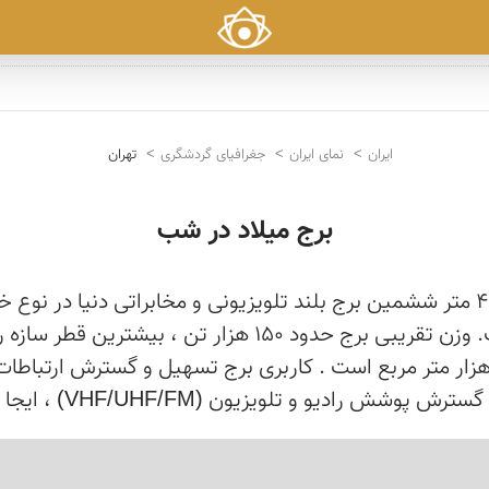
ایران
نمای ایران
جغرافیای گردشگری
تهران
برج میلاد در شب
برج میلاد شاخص ترین ساختمان شهر تهران با ارتفاع 435 متر ششمین برج بلند تلویزیون
گسترش پوشش رادیو و تلویزیون (VHF/UHF/FM) ، ایجا