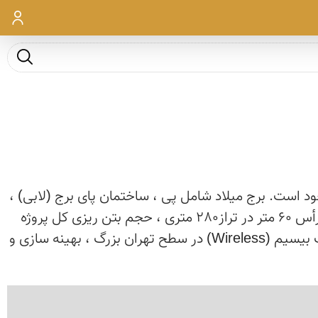
ورود
جست و ج
ی و مخابراتی دنیا در نوع خود است. برج میلاد شامل پی ، ساختمان پای برج (لابی) ،
شفت، ساختمان راس و دكل مخابراتی و تلویزیونی است. وزن تقریبی برج حدود 150 هزار تن ، بیشترین قطر سازه رأس 60 متر در تراز280 متری ، حجم بتن ریزی كل پروژه
حدود 63 هزار متر مكعب وحجم شیشه مصرفی حدود 17 هزار متر مربع است . كاربری برج تسهیل و گسترش ارتباطات بیسیم (Wireless) در سطح تهران بزرگ ، بهینه سازی و