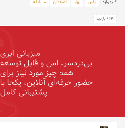
کلید‌واژه
یاس
بهار
اصفهان
مسابقه
64K بازدید