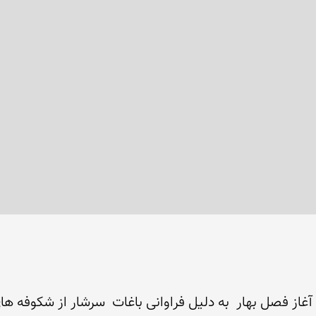
غاز فصل بهار  به دلیل فراوانی باغات  سرشار از شکوفه ه