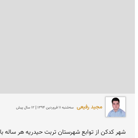
مجید رفیعی
سه‌شنبه 11 فروردين 1394 | 12 سال پیش
شهر کدکن از توابع شهرستان تربت حیدریه هر ساله با آ