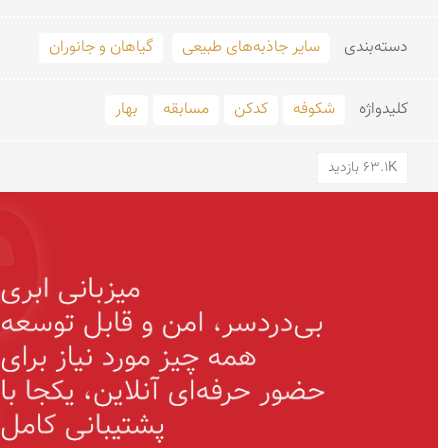
دسته‌بندی
سایر جاذبه‌های طبیعی
گیاهان و جانوران
کلید‌واژه
شکوفه
کدکن
مسابقه
بهار
63.1K بازدید