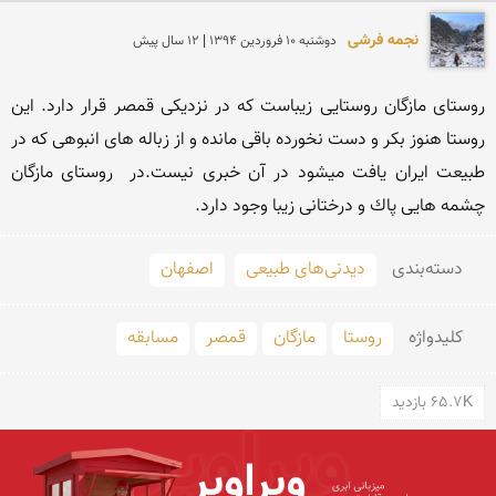
نجمه فرشی
دوشنبه 10 فروردين 1394 | 12 سال پیش
روستای مازگان روستایی زیباست كه در نزدیكی قمصر قرار دارد. این 
روستا هنوز بكر و دست نخورده باقی مانده و از زباله های انبوهی كه در 
طبیعت ایران یافت میشود در آن خبری نیست.در  روستای مازگان 
چشمه هایی پاك و درختانی زیبا وجود دارد.
دسته‌بندی
دیدنی‌های طبیعی
اصفهان
کلید‌واژه
روستا
مازگان
قمصر
مسابقه
65.7K بازدید