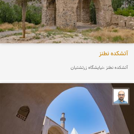
آتشکده نطنز
آتشکده نطنز ،نیایشگاه زرتشتيان
بابک ارجمندی