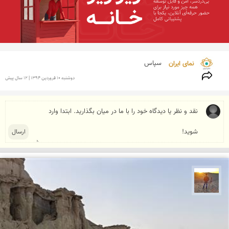
نمای ایران 
سپاس
دوشنبه 10 فروردين 1394 | 12 سال پیش
مهدی مخلصیان