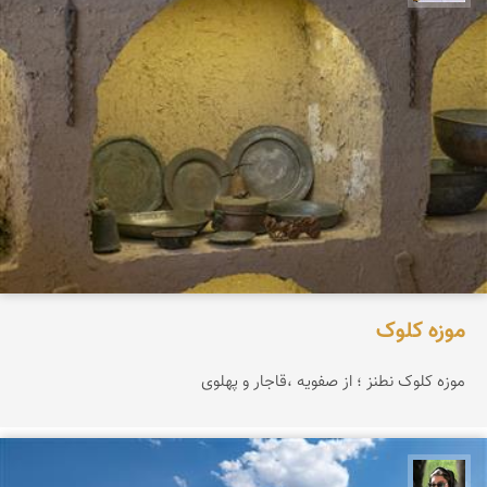
موزه کلوک
موزه کلوک نطنز ؛ از صفویه ،قاجار و پهلوی
سپیده اصلان