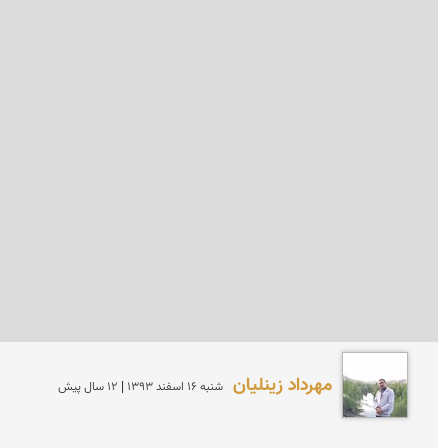
مهرداد زینلیان
شنبه 16 اسفند 1393 | 12 سال پیش