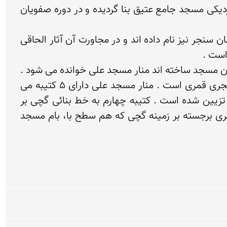
مناره مسجد علی مناره ای مدور در شهر اصفهان در مقابل آرامگاه هارون ولایت در اوایل سده ششم هجری در نزدیکی مسجد جامع عتیق بنا گردیده و در دوره صفویان 
تاریخ بنای آن موجود نیست ولی از قراین، باید در قرن ششم هجری بنا شده باشد، این مناره را مناره مسجد سلطان سنجر نیز نام داده اند و در مجاورت آن آثار الحاقی 
ابتدا این منار نزدیک مسجد سلطان سنجر بوده که به همین نام خوانده می شد و اکنون که مسجد علی را به جای آن مسجد ساخته اند منار مسجد علی خوانده می شود . 
تاریخ ساخت این بنا ۵۲۵ - ۵۱۵ هـ.ق می باشد. این منار عظیم از بناهای باشکوه دوره سلجوقی در قرن ششم هجری قمری است . منار مسجد علی دارای ۵ کتیبه می 
باشد که ۳ کتیبه اول از پایین به بالا به خط کوفی با کاشی فیروزه ای بر زمینه آجری با کلمات و عبارات مذهبی تزیین شده است . کتیبه چهارم به خط بنائی گچی بر 
زمینه شطرنجی در مربع های بزرگ با شعار مذهبی و زیبا یی آرا سته شده است . بر کتیبه پنجم به خط بنائی آجری برجسته بر زمینه گچی که هم سطح با، بام مسجد 