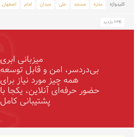
کلید‌واژه
مناره
مسجد
علی
میدان
امام
اصفهان
64K بازدید