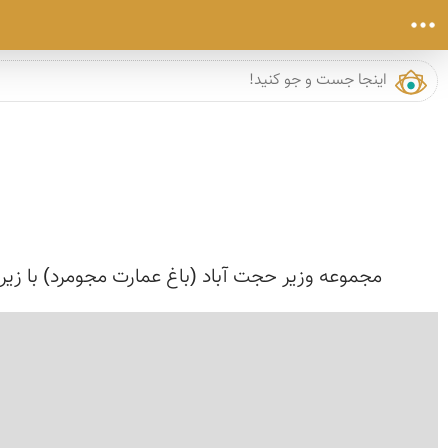
مجموعه وزیر حجت آباد (باغ عمارت مجومرد) با زیر بنای بیش از 10 هزار مترمربع در 30 کیلومتری شمال غربی شهر یزد در رو