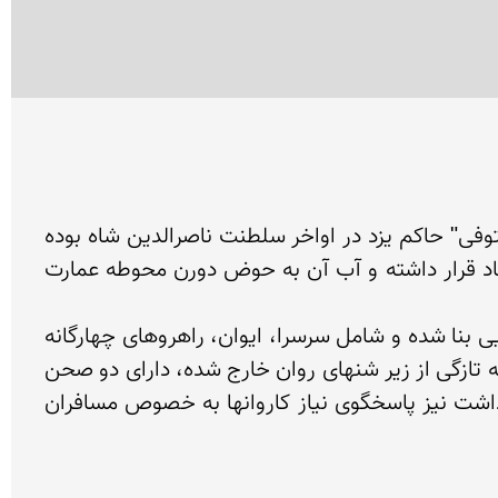
مجموعه وزیر حجت آباد شامل باغ، عمارت، حمام، آب انبار، ساباط و کاروانسرا است و بانی آن "میرزا محمد مستوفی" حاکم یزد در اواخر سلطنت ناصرالدین شاه بوده 
است. این مجموعه‌ که به شماره ۱۸۳۷ در فهرست آثار ملی ایران به ثبت رسیده، در مسیر قنات قدیمی حجت آباد قرار داشته و آب آن به حوض دورن محوطه عمارت 
ساختمان اصلی مجموعه باغ وزیر که حدود 130 سال قدمت دارد، در سه طبقه به مساحت ۱۴۰۰ متر به سبک زیبایی بنا شده و شامل سرسرا، ایوان، راهروهای چهارگانه 
گنبدی، هشتی، اطاقها و پیش بخاری است که همگی با آجر تزیین شده است. حمام مجموعه حجت آباد وزیر که به تازگی از زیر شنهای روان خارج شده، دارای دو صحن 
هشت ضلعی با نورگیرهای سقفی است. بازارچه‌ ای با دکانهای آهنگری و علافی و آب انباری که در کنار آن قرار داشت نیز پاسخگوی نیاز کاروانها به خصوص مسافران 