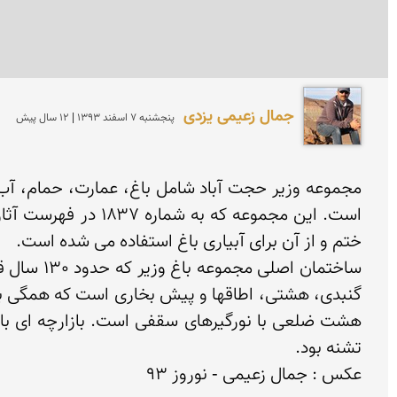
جمال زعیمی یزدی
پنجشنبه 7 اسفند 1393 | 12 سال پیش
عکس : جمال زعیمی - نوروز 93