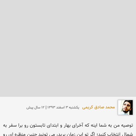
محمد صادق کریمی
يكشنبه 3 اسفند 1393 | 12 سال پیش
توصیه من به شما اینه که آخرای بهار و ابتدای تابستون رو برا سفر به 
شمال انتخاب کنید؛ اگر تو این زمان برید، می تونید چنین منظره ای رو 