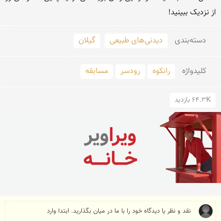
از نزدیک ببینید!
دسته‌بندی
دیدنی‌های طبیعی
گیلان
کلید‌واژه
رانکوه
رودسر
مسابقه
64.3K بازدید