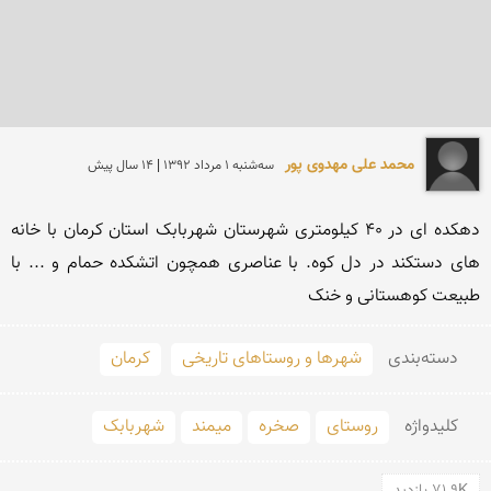
محمد علی مهدوی پور
سه‌شنبه 1 مرداد 1392 | 14 سال پیش
دهکده ای در 40 کیلومتری شهرستان شهربابک استان کرمان با خانه 
های دستکند در دل کوه. با عناصری همچون اتشکده حمام و ... با 
طبیعت کوهستانی و خنک
دسته‌بندی
شهرها و روستاهای تاریخی
کرمان
کلید‌واژه
روستای
صخره
میمند
شهربابک
71.9K بازدید