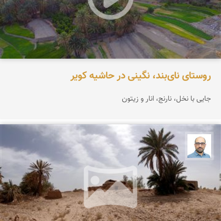
روستای نای‌بند، نگینی در حاشیه کویر
جایی با نخل، نارنج، انار و زیتون
بابک ارجمندی