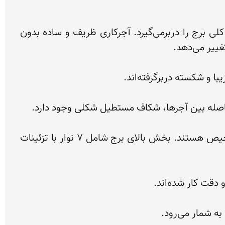
بدنۀ استوانه‌ای برج این آرامگاه به دو بخش متفاوت تقسیم شده است. قسمت پایین که حدود نیمی از ارتفاع کلی برج را دربرمی‌گیرد. آجرکاری ظریف و ساده بدون 
روی نوار حاشیۀ قوس سردر کتیبه‌هایی تزئینی قرار دارند که روی آنها بقایای نوشته‌هایی با گچبری زیبا قابل تشخیص هستند. بخش بالای برج شامل 7 نوار با تزئینات 