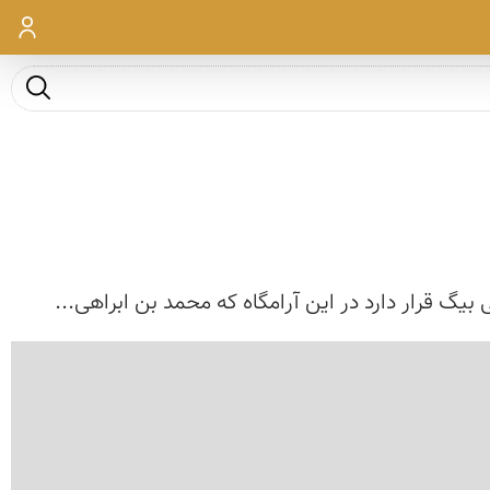
ورود
جست و ج
گ قرار دارد در این آرامگاه که محمد بن ابراهی...