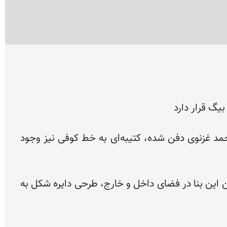
در این آرامگاه که محمد بن ابراهیم پدر ابو حرب بختیار ملقب به پیر علمدار، حاکم ایالت قومس به سلطنت محمد غزنوی دفن شده، کتیبه‌ای به خط کوفی نیز وجود 
این آرامگاه در سال 417 قمری ساخته شده و ارتفاع گنبد آن 13 متر، قطر داخلی آن چهار و نیم متر است. همچنین این بنا در فضای داخل و خارج، طرحی دایره شکل به 