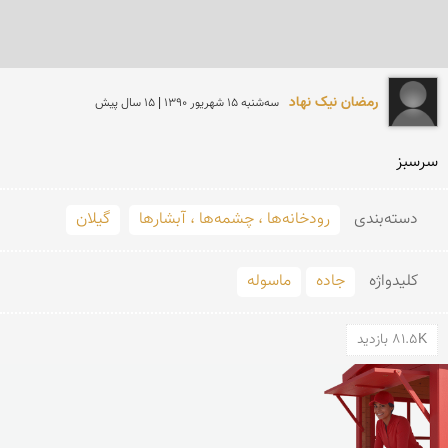
رمضان نیک نهاد
سه‌شنبه 15 شهريور 1390 | 15 سال پیش
سرسبز
دسته‌بندی
رودخانه‌ها ، چشمه‌ها ، آبشارها
گیلان
کلید‌واژه
جاده
ماسوله
81.5K بازدید