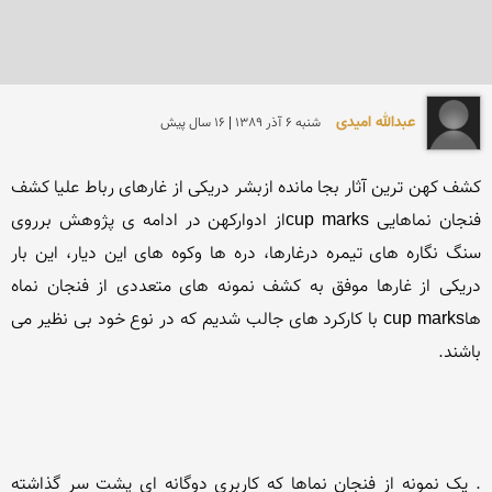
عبدالله امیدی
شنبه 6 آذر 1389 | 16 سال پیش
کشف کهن ترین آثار بجا مانده ازبشر دریکی از غارهای رباط علیا کشف 
فنجان نماهایی cup marksاز ادوارکهن در ادامه ی پژوهش برروی 
سنگ نگاره های تیمره درغارها، دره ها وکوه های این دیار، این بار 
دریکی از غارها موفق به کشف نمونه های متعددی از فنجان نماه 
هاcup marks با کارکرد های جالب شدیم که در نوع خود بی نظیر می 
. یک نمونه از فنجان نماها که کاربری دوگانه ای پشت سر گذاشته 