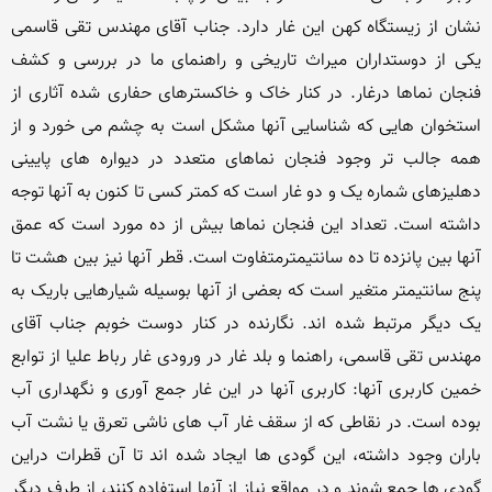
نشان از زیستگاه کهن این غار دارد. جناب آقای مهندس تقی قاسمی 
یکی از دوستداران میراث تاریخی و راهنمای ما در بررسی و کشف 
فنجان نماها درغار. در کنار خاک و خاکسترهای حفاری شده آثاری از 
استخوان هایی که شناسایی آنها مشکل است به چشم می خورد و از 
همه جالب تر وجود فنجان نماهای متعدد در دیواره های پایینی 
دهلیزهای شماره یک و دو غار است که کمتر کسی تا کنون به آنها توجه 
داشته است. تعداد این فنجان نماها بیش از ده مورد است که عمق 
آنها بین پانزده تا ده سانتیمترمتفاوت است. قطر آنها نیز بین هشت تا 
پنج سانتیمتر متغیر است که بعضی از آنها بوسیله شیارهایی باریک به 
یک دیگر مرتبط شده اند. نگارنده در کنار دوست خوبم جناب آقای 
مهندس تقی قاسمی، راهنما و بلد غار در ورودی غار رباط علیا از توابع 
خمین کاربری آنها: کاربری آنها در این غار جمع آوری و نگهداری آب 
بوده است. در نقاطی که از سقف غار آب های ناشی تعرق یا نشت آب 
باران وجود داشته، این گودی ها ایجاد شده اند تا آن قطرات دراین 
گودی ها جمع شوند و در مواقع نیاز از آنها استفاده کنند، از طرف دیگر 