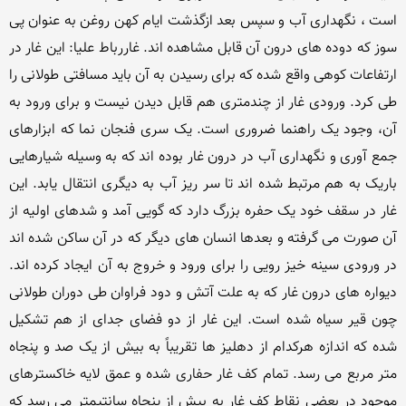
است ، نگهداری آب و سپس بعد ازگذشت ایام کهن روغن به عنوان پی 
سوز که دوده های درون آن قابل مشاهده اند. غاررباط علیا: این غار در 
ارتفاعات کوهی واقع شده که برای رسیدن به آن باید مسافتی طولانی را 
طی کرد. ورودی غار از چندمتری هم قابل دیدن نیست و برای ورود به 
آن، وجود یک راهنما ضروری است. یک سری فنجان نما که ابزارهای 
جمع آوری و نگهداری آب در درون غار بوده اند که به وسیله شیارهایی 
باریک به هم مرتبط شده اند تا سر ریز آب به دیگری انتقال یابد. این 
غار در سقف خود یک حفره بزرگ دارد که گویی آمد و شدهای اولیه از 
آن صورت می گرفته و بعدها انسان های دیگر که در آن ساکن شده اند 
در ورودی سینه خیز رویی را برای ورود و خروج به آن ایجاد کرده اند. 
دیواره های درون غار که به علت آتش و دود فراوان طی دوران طولانی 
چون قیر سیاه شده است. این غار از دو فضای جدای از هم تشکیل 
شده که اندازه هرکدام از دهلیز ها تقریباً به بیش از یک صد و پنجاه 
متر مربع می رسد. تمام کف غار حفاری شده و عمق لایه خاکسترهای 
موجود در بعضی نقاط کف غار به بیش از پنجاه سانتیمتر می رسد که 