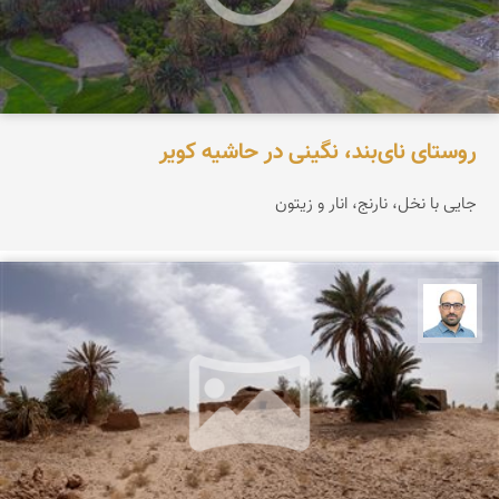
روستای نای‌بند، نگینی در حاشیه کویر
جایی با نخل، نارنج، انار و زیتون
بابک ارجمندی