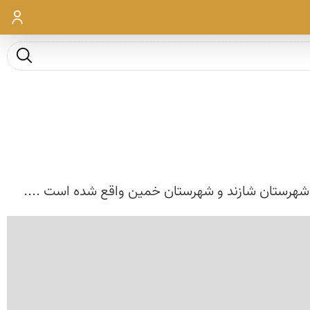
ورود
جست و ج
ل شهرستان شازند و شهرستان خمین واقع شده است ....