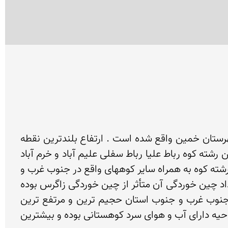
مقدمه  : رشته کوه الوند رباط از لحاظ موقعیت مکانی در جنوب استان مرکزی در حد فاصل شهرستان شازند و شهرستان خمین واقع شده است . ارتفاع بلندترین نقطه 
آن که  از جبهه شمالی الوند رباط نامیده می شود 3080 متر از سطح دریاست . روستاهای واقع در جبهه شمالی این رشته کوه رباط علیا رباط سفلی علیم آباد و خرم آباد 
و شمس آباد و در ضلع جنوبی ان خان اباد طیب اباد  تخمار، کجارستان  لکان می باشند. از نظر زمین شناسی این رشته کوه به همراه سایر کوههای واقع در جنوب غرب و 
جنوب استان در نتیجه فعالیتهای کوهزایی اواخر دورۀ ترشیاری ( ۶۵ میلیون ) سال پیش تشکیل شده است و امتداد چین خوردگی آن متأثر از چین خوردگی زاگرس بوده 
و عموماً شمال غربی ـ جنوب شرقی است و بنابراین جزء سیستم چین خوردگی جوان محسوب می شود . ناحیه جنوب غرب و جنوب استان حجیم ترین و مرتفع ترین 
ارتفاعات استان را در خود جای داده است . با توجه به تأثیر ارتفاع در کاهش دما به ازای هر 1000 متر 6 درجه این ناحیه دارای آب و هوای سرد کوهستانی بوده و بیشترین 