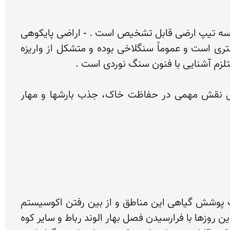
هنگام صعود از جبهۀشمالی کوه الوند رباط  در پیکرۀ این کوهستان از لحاظ ظاهری و مورفولوژی (ریخت شناسی) سه تیپ ارضی قابل تشخیص است . - اراضی پایکوهی 
که دارای شیب ملایم بوده و پوشیده از خاک است و قابل کشاورزی (کشت دیم) - دامنه ها که دارای شیب بیشتری است و عموماً سنگلاخی بوده و متشکل از واریزه 
قسمت اعظم پوشش گیاهی اطراف این رشته کوه را گیاهان بوته ای و علفی تشکیل می دهد که بطور طبیعی نقش مهمی در حفاظت خاک، جذب بارشها و مهار 
: هر ساله با آغاز فصل بهار عده ای از مردم با حضور در کوه الوند رباط  و برداشت سبزیجات کوهی موجب تخریب پوشش گیاهی این مناطق و از بین رفتن اکوسیستم 
منطقه می شوند. ، این دیار از قدیم الایام قطب وجود سبزیجات و گیاهان مختلف دارویی و خوراکی بوده است و این روزها با فرارسیدن فصل بهار الوند رباط و سایر کوه 