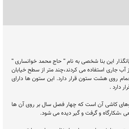
نای حمام چهار فصل در ضلع شرقی خیابان شاهپور ( دکتر بهشتی ) قرار دارد و مربوط به دوران قاجاریه است. بنیانگذار این بنا شخصی به نام " حاج محمد خوانساری " 
بود. این حمام دارای سه قسمت مردانه، زنانه و حمام اقلیت های مذهبی بود و مانند تمام حمام های قدیمی که از آب جاری استفاده می کردند،چند متر از سطح خیابان 
پایین تر ساخته شده است . رختکن حمام با کاشیکاری های بسیار زیبای هفت رنگ تزئین شده است و سقف حمام روی هشت ستون قرار دارد. این ستون ها دارای 
این مجموعه ی کم نظیر از آثار ارزشمند و بسیار زیبای منطقه به شمار می رود .وجه تسمیه آن به واسطه ی تابلوهای کاشی آن است که چهار فصل سال بر روی آن ها 