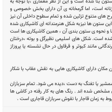
یکی از زیباترین بخش های این حمام قسمت سر بینه ی زنانه است که گنبد آن یک پارچه و بدون بر پا داشتن ستون بنا شده است و این از نظر معماری ،با توجه به 
امکانات کم آن دوران قابل توجه است. حمام زنانه و بخش اقلیت های مذهبی یا خصوصی دارای یک سر بینه زنانه است، اما گرمخانه ی آن دارای بخش خصوصی و 
عمومی است که شاید بتوان گفت در نوع خود بی نظیر است . سربینه ی حمام مردانه با کاشی های هفت رنگ با طرح های متنوع تزئین شده و تمام سطوح داخلی آن نیز 
با کاشی و طرح های اسلیمی و ختایی مزین شده است . گنبد اصلی سر بینه بر روی هشت ستون اصلی قرار دارد . این ستون ها نیزبه شکل هنرمندانه ای کاشیکاری شده 
و دارای پیچک های بسیار زیبایی است و از جمله ویژگی های معماری سر بینه ،علاوه بر قرینه سازی و رسم بندی ها و نحوه ی ستون بندی آن ، همین کاشیکاری ها است 
که شامل کاشیکاری های قالبی و پیچکی است. و تمام سطح سر بینه مردانه به وسیله ی همین کاشی ها تزئین شده است. شکل های اسلیمی نظیرگل و بوته ،درختان 
سرو ،صنوبر و انگور و نیز منظره های طبیعی مثل چشمه های آب ، رودخانه و گیاهان وحشی که در میان آنها پرندگانی مانند کبوتر و قرقاول در حال نشسته یا پروزاز 
از نقوش دیگر کاشی ها می توان به نقش شیر و گاو و شیر و اژدها اشاره کرد که به نقوش شکاری معروفند . این مکان دارای کاشیکاری هایی به نقش عقاب با شکار 
در سینه ی هر ستون نقش سربازان و افراد نظامی آن دوران با لباس ها و رنگ های مخصوص با حالت ایستاده ، شمشیر یا تفنگ به دست ،دیده می شود. تمام سزبازان 
دارای واکسیل های سرشانه و درجه های متفاوت نظامی آن زمان هستند که با علامت ستاره بر روی سینه هایشان مشخص شده اند . رنگ های به کار رفته در کاشی ها 
بوط به زمان قاجار با نقوش سربازان قاجاری است .