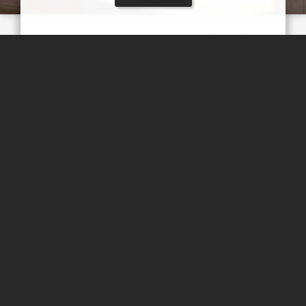
مسجد جامع نطنز
مسجد جامع یا مسجد جمعهٔ نطنز
مهدی مخلصیان