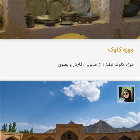
موزه کلوک
موزه کلوک نطنز ؛ از صفویه ،قاجار و پهلوی
سپیده اصلان