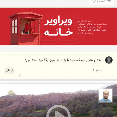
88.3K بازدید
بابک ارجمندی