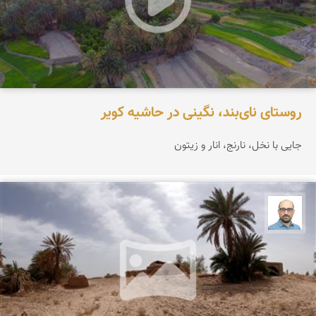
روستای نای‌بند، نگینی در حاشیه کویر
جایی با نخل، نارنج، انار و زیتون
بابک ارجمندی