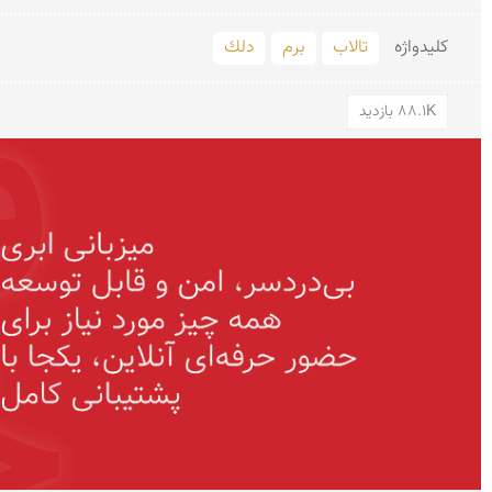
کلید‌واژه
تالاب
برم
دلك
88.1K بازدید