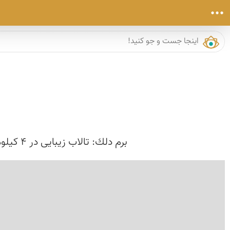
برم دلك: تالاب زیبایی در 4 كیلومتری روستای برم دلك است کتاب میراث فرهنگی استان فارس زهره پری نوش - سایت تبیان