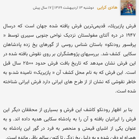
هادی کرایی
دوشنبه 13 ارديبهشت 1389 | 17 سال پیش
فرش پازیریك، قدیمی‌ترین فرش یافته ‌شده جهان است که درسال 
1947 در دره آلتای مغولستان نزدیک نواحی جنوبی سیبری توسط « 
پرفسور رودنکو» باستان شناس روسی از گورهای یخ زده پادشاهان 
سکایی  کشف شد. بررسیهای پژوهشگران بر روی نقوش بافته شده در 
این فرش نشان میدهد كه تاریخ بافت فرش حدود 2500 سال قبل 
است. این فرش که به نام محل کشف آن « پازیریک» نامیده شد،و به 
خاطر نقوشی که نشان از از طرح های ایرانی دارد فرش ایرانی شناخته 
  بنا بر اظهار رودنکو کاشف این فرش و بسیاری از محققان دیگر این 
فرش را ایرانیان بافته و آن را به پادشاه سکایی هدیه داده اند. و به 
عنوان یکی از اشیای قیمتی و منحصر به فرد در گور این پادشاه به 