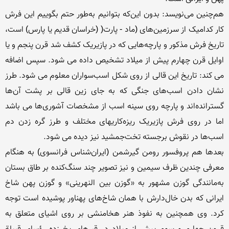
هم‌چنین می‌نویسد:‌ بدون این‌که بتوانیم به‌طور حتم بگوییم این فرش 
کار کدامیک از سرزمین‌های (ماد - پارت( (خراسان قدیم یا پارس) است، 
تاریخ فرش مذکور و پارچه‌هایی که در پازیریک کشف شد قرن پنجم و یا 
اوایل قرن چهارم پیش از میلاد تشخیص داده می شود. سپس اضافه 
می کند: تاریخ این قالی از روی شکل اسب‌سواران معلوم می شود. طرز 
نشان دادن اسب‌های جنگی که به جای زین قالی بر پشت آن‌ها 
گسترانده‌اند و پارچه روی سینه اسب از مشخصات آشوری‌ها می باشد 
اما در روی فرش پازیریک ریزه‌کاریهای مختلف و طرز گره زدن دم 
بعدها هم پروفسور رومن گیرشمن (ایران‌شناس فرانسوی) به هنگام 
معرفی چندین ظرف سیمین و نیز تصویر چند سنگ‌کنده بر طاق بستان 
به‌مانندگی گوزن مشهور به «گوزن بین النهرینی» و گوزن پهن شاخ 
ایرانی که بدن خال‌دارش با همان شاخ‌های پهناور پوشیده است توجه 
کرد. وی همچنین به نفوذ هنر هخامنشی بر روی اشیای متعلق به 