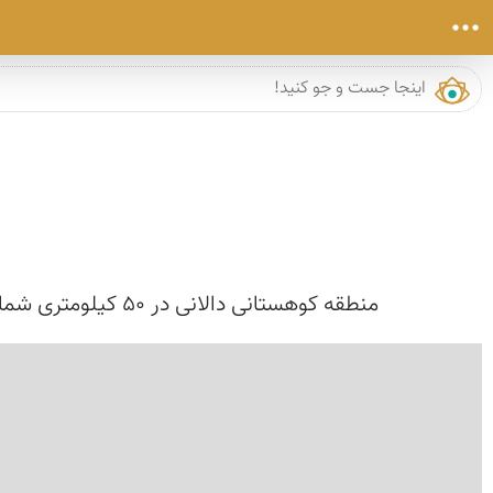
منطقه کوهستانی دالانی در 50 کیلومتری شمال غربی شهرستان پاوه از مناطق بسیار مرتفع میباشد که هر ساله گردشگران زیادی را متوجه خود میسازد.