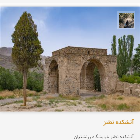
مونا سلطانی
آتشکده نطنز
آتشکده نطنز ،نیایشگاه زرتشتيان