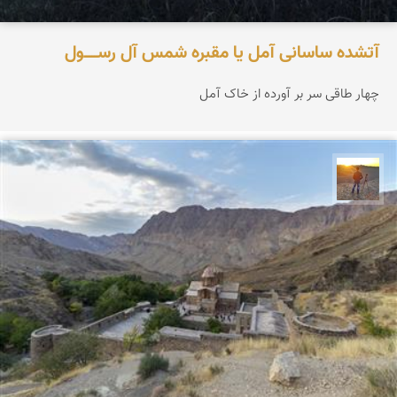
آتشده ساسانی آمل یا مقبره شمس آل‌ رســـــول
چهار طاقی سر بر آورده از خاک آمل
مهدی مخلصیان