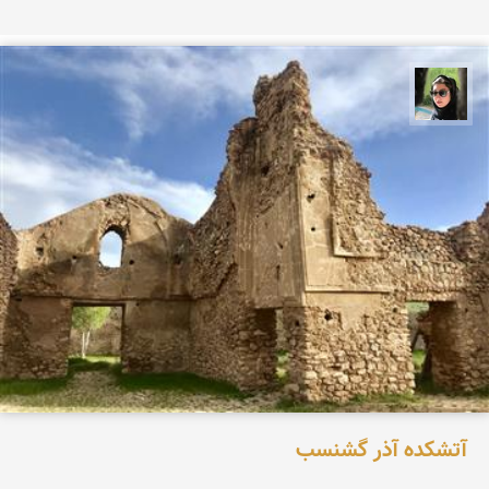
سپیده اصلان
آتشكده آذر گشنسب