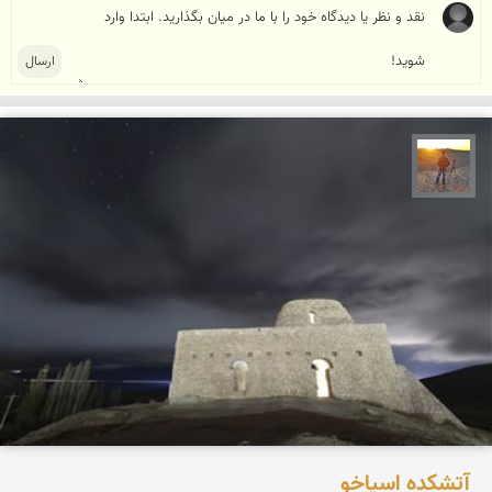
مهدی مخلصیان
آتشکده اسپاخو