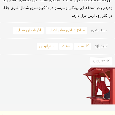
این كلیسا مربوط به قرن 10 تا 12 میلادی است. این كلیسای بسیار زیبا 
ودیدنی در منطقه ای ییلاقی وسرسبز در 11 كیلومتری شمال شرق جلفا 
در كنار رود ارس قرار دارد.
دسته‌بندی
مراکز عبادی سایر ادیان
آذربایجان شرقی
کلید‌واژه
کلیسای
سنت
استپانوس
92.1K بازدید