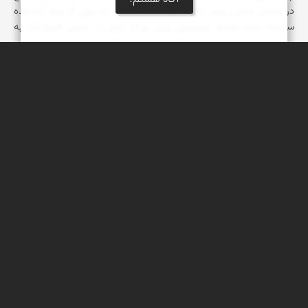
در شمال شرقی شهر بالاده قرار گرفته است که یکی از پنج آتشکده
ساخته شده توسط مهرنرسی وزیر بهرام دوم در مسیر فیروزآباد به
بیشاپور میباشد.
نادر چقاجردی
آتشکده سنگی داراب