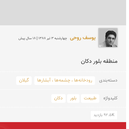
یوسف روحی
چهارشنبه 3 تير 1388 | 18 سال پیش
منطقه بلور دکان
دسته‌بندی
رودخانه‌ها ، چشمه‌ها ، آبشارها
گیلان
کلید‌واژه
طبیعت
بلور
دکان
92.5K بازدید