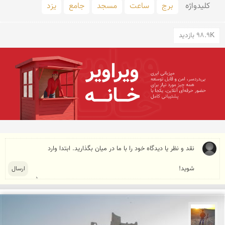
کلید‌واژه
برج
ساعت
مسجد
جامع
یزد
98.9K بازدید
مهدی مخلصیان