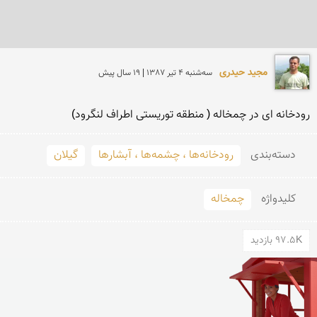
مجید حیدری
سه‌شنبه 4 تير 1387 | 19 سال پیش
رودخانه ای در چمخاله ( منطقه توریستی اطراف لنگرود)
دسته‌بندی
رودخانه‌ها ، چشمه‌ها ، آبشارها
گیلان
کلید‌واژه
چمخاله
97.5K بازدید