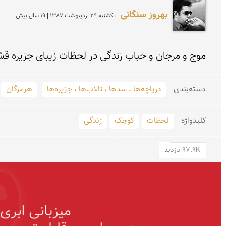
بهروز سنگانی
يكشنبه 29 ارديبهشت 1387 | 19 سال پیش
موج و مرجان و حباب زندگی در لحظات زیبای جزیره قش
دسته‌بندی
دریاچه‌ها ، سدها ، تالاب‌ها ، جزیره‌ها
هرمزگان
کلید‌واژه
لحظات
کوچک
زندگی
97.9K بازدید