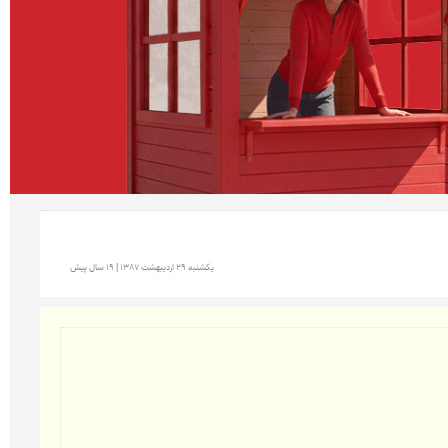
يكشنبه 29 ارديبهشت 1387 | 19 سال پیش