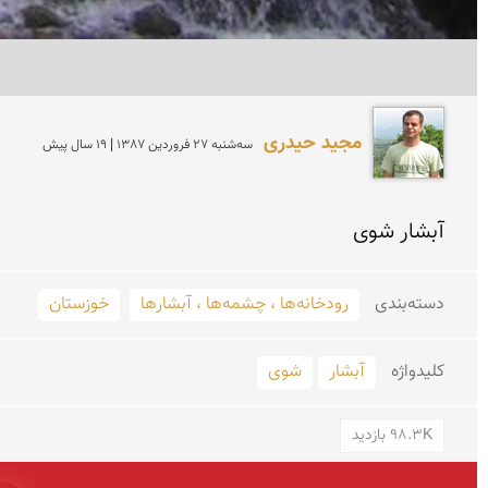
مجید حیدری
سه‌شنبه 27 فروردين 1387 | 19 سال پیش
آبشار شوی
دسته‌بندی
رودخانه‌ها ، چشمه‌ها ، آبشارها
خوزستان
کلید‌واژه
آبشار
شوی
98.3K بازدید