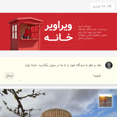
98.7K بازدید
مهدی مخلصیان