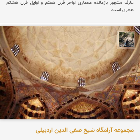
عارف مشهور بازمانده معماری اواخر قرن هفتم و اوایل قرن هشتم
هجری است.
مونا سلطانی
مجموعه آرامگاه شیخ صفی الدین اردبیلی