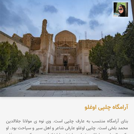
سپیده اصلان
آرامگاه چلپی اوغلو
بنای آرامگاه منتسب به عارف چلپی است. وی نوه ی مولانا جلاالدین
محمد بلخی است. چلپی اوغلو عارفی شاعر و اهل سیر و سیاحت بود. او