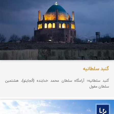
گنبد سلطانیه
گنبد سلطانیه؛ آرامگاه سلطان محمد خدابنده (اُلجایتو)، هشتمین
سلطان مغول
بوم ما