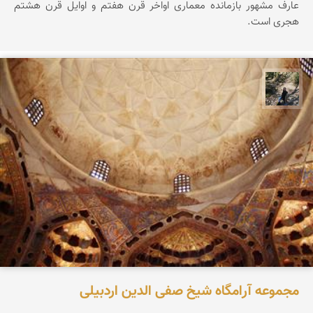
عارف مشهور بازمانده معماری اواخر قرن هفتم و اوایل قرن هشتم
هجری است.
مونا سلطانی
مجموعه آرامگاه شیخ صفی الدین اردبیلی