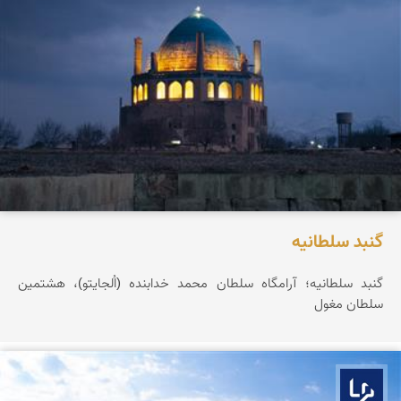
گنبد سلطانیه
گنبد سلطانیه؛ آرامگاه سلطان محمد خدابنده (اُلجایتو)، هشتمین
سلطان مغول
بوم ما