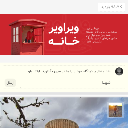
98.7K بازدید
مهدی مخلصیان