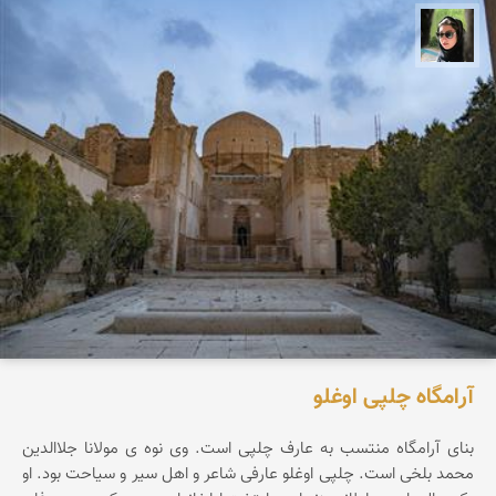
سپیده اصلان
آرامگاه چلپی اوغلو
بنای آرامگاه منتسب به عارف چلپی است. وی نوه ی مولانا جلاالدین
محمد بلخی است. چلپی اوغلو عارفی شاعر و اهل سیر و سیاحت بود. او