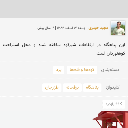
مجید حیدری
جمعه 17 اسفند 1386 | 19 سال پیش
این پناهگاه در ارتفاعات شیركوه ساخته شده و محل استراحت 
كوهنوردان است
دسته‌بندی
کوه‌ها و قله‌ها
یزد
کلید‌واژه
پناهگاه
برفخانه
طزرجان
99K بازدید