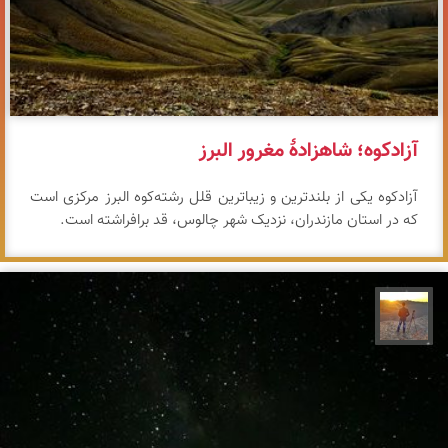
آزادکوه؛ شاهزادهٔ مغرور البرز
آزادکوه یکی از بلندترین و زیباترین قلل رشته‌کوه البرز مرکزی است
که در استان مازندران، نزدیک شهر چالوس، قد برافراشته است.
مهدی مخلصیان