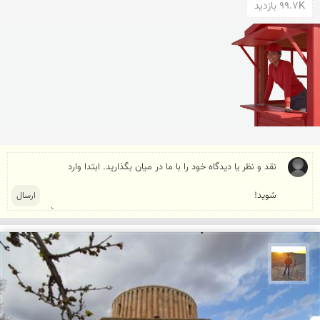
99.7K بازدید
مهدی مخلصیان