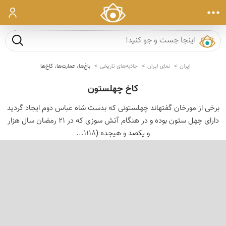
ورود
جست و ج
ایران
نمای ایران
جاذبه‌های تاریخی
باغ‌ها، عمارت‌ها، کاخ‌ها
کاخ چهلستون
برخى از مورخان گفته‏اند چهلستونى كه بدست شاه عباس دوم ایجاد گردید
داراى چهل ستون بوده و در هنگام آتش سوزى كه در 21 رمضان سال هزار
و یكصد و هیجده (1118...