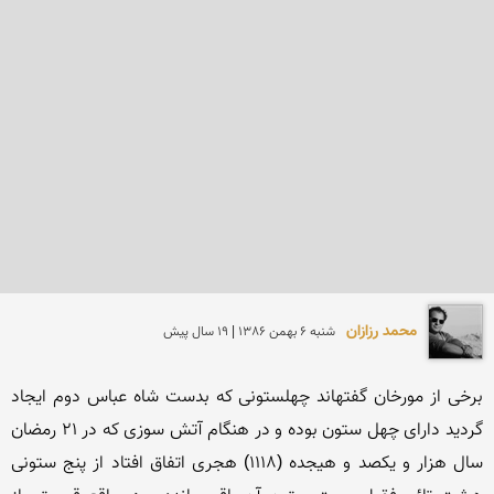
محمد رزازان
شنبه 6 بهمن 1386 | 19 سال پیش
برخى از مورخان گفته‏اند چهلستونى كه بدست شاه عباس دوم ایجاد 
گردید داراى چهل ستون بوده و در هنگام آتش سوزى كه در 21 رمضان 
سال هزار و یكصد و هیجده (1118) هجرى اتفاق افتاد از پنج ستونى 