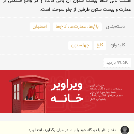
هشت تائى فقط بیست ستون آن باقى مانده و در واقع قسمتى از 
عمارت و بیست ستون طرفین از جلو سوخته است.
دسته‌بندی
باغ‌ها، عمارت‌ها، کاخ‌ها
اصفهان
کلید‌واژه
کاخ
چهلستون
99.5K بازدید