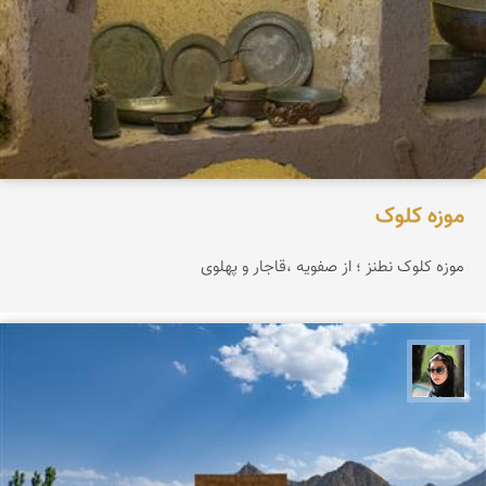
موزه کلوک
موزه کلوک نطنز ؛ از صفویه ،قاجار و پهلوی
سپیده اصلان