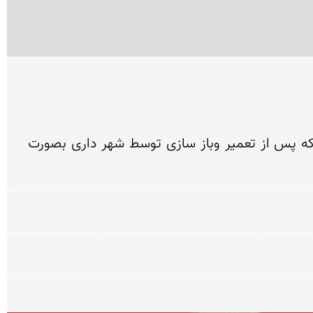
بوستان ناجی شامل عمارت وباغ از املاک یکی از متمولین یزد بنام ناجی بوده که به شهر داری حمیدیا واگذار که پس از تعمیر وباز سازی توسط شهر داری بصورت 