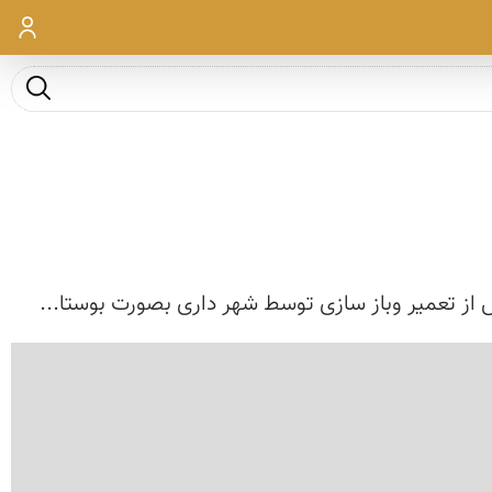
ورود
جست و ج
س از تعمیر وباز سازی توسط شهر داری بصورت بوستا...