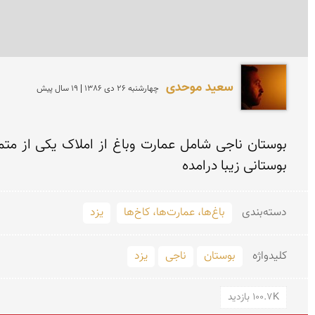
سعید موحدی
چهارشنبه 26 دی 1386 | 19 سال پیش
بوستانی زیبا درامده
دسته‌بندی
باغ‌ها، عمارت‌ها، کاخ‌ها
یزد
کلید‌واژه
بوستان
ناجی
یزد
100.7K بازدید