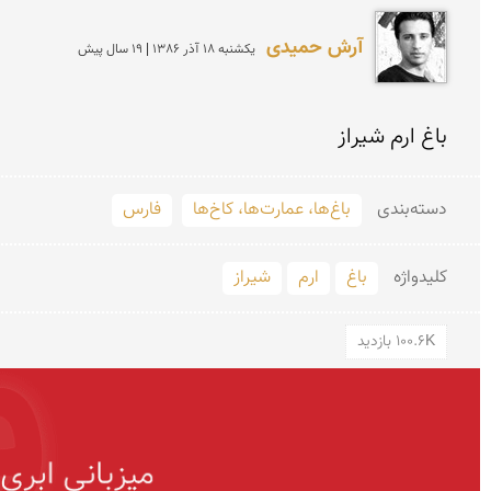
آرش حمیدی
يكشنبه 18 آذر 1386 | 19 سال پیش
باغ ارم شیراز
دسته‌بندی
باغ‌ها، عمارت‌ها، کاخ‌ها
فارس
کلید‌واژه
باغ
ارم
شیراز
100.6K بازدید