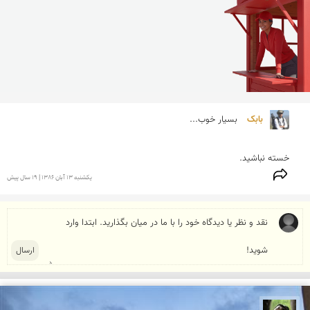
بابک 
خسته نباشید.
يكشنبه 13 آبان 1386 | 19 سال پیش