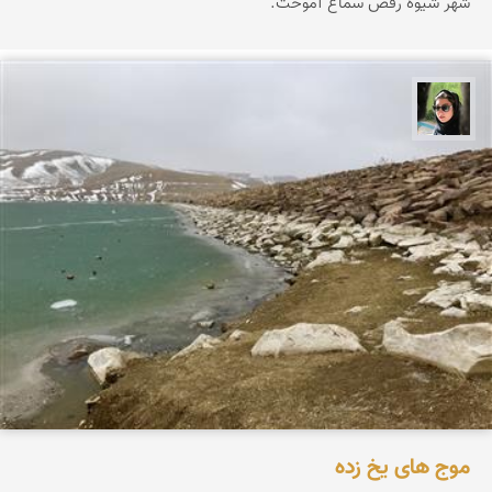
شهر شیوه رقص سماع آموخت.
سپیده اصلان
موج های یخ زده