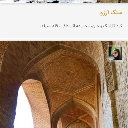
سنگ آرزو
کوه گاوازنگ زنجان، مجموعه ائل داغی، قله سنبله.
سپیده اصلان