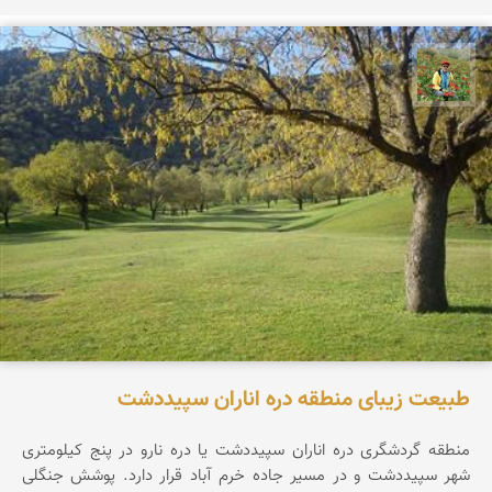
اسفندیار خدایی
طبیعت زیبای منطقه دره اناران سپیددشت
منطقه گردشگری دره اناران سپیددشت یا دره نارو در پنج کیلومتری
شهر سپیددشت و در مسیر جاده خرم آباد قرار دارد. پوشش جنگلی