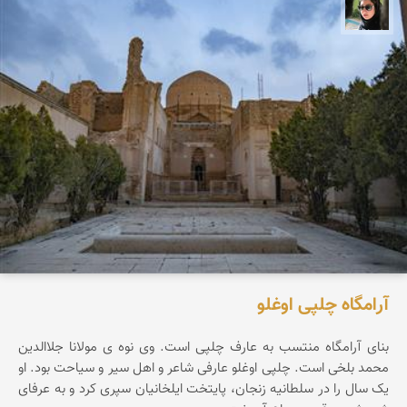
سپیده اصلان
آرامگاه چلپی اوغلو
بنای آرامگاه منتسب به عارف چلپی است. وی نوه ی مولانا جلاالدین
محمد بلخی است. چلپی اوغلو عارفی شاعر و اهل سیر و سیاحت بود. او
یک سال را در سلطانیه زنجان، پایتخت ایلخانیان سپری کرد و به عرفای