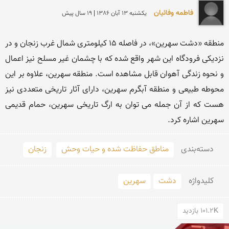
فاطمه وفائیان
يكشنبه 13 آبان 1386 | 19 سال پیش
منطقه «دشت سهرین»، در فاصله 15 كیلومتری شمال غرب زنجان و در 
نزدیكی فرودگاه این شهر واقع شده كه با چشمان غیر مسلح نیز اعمال 
و نحوه زندگی آهوان قابل مشاهده است. منطقه سهرین، علاوه بر این 
محوطه طبیعی و منطقه آبگرم سهرین، دارای آثار تاریخی متعددی نیز 
هست كه از آن جمله می توان به ارگ تاریخی سهرین، حمام قدیمی 
سهرین اشاره كرد. 
دسته‌بندی
مناطق حفاظت شده و حیات وحش
زنجان
کلید‌واژه
دشت
سهرین
101.2K بازدید