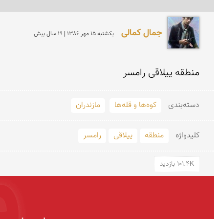
جمال کمالی
يكشنبه 15 مهر 1386 | 19 سال پیش
منطقه ییلاقی رامسر
دسته‌بندی
کوه‌ها و قله‌ها
مازندران
کلید‌واژه
منطقه
ییلاقی
رامسر
101.4K بازدید