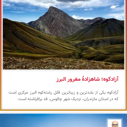
آزادکوه؛ شاهزادهٔ مغرور البرز
آزادکوه یکی از بلندترین و زیباترین قلل رشته‌کوه البرز مرکزی است
که در استان مازندران، نزدیک شهر چالوس، قد برافراشته است.
بابک ارجمندی