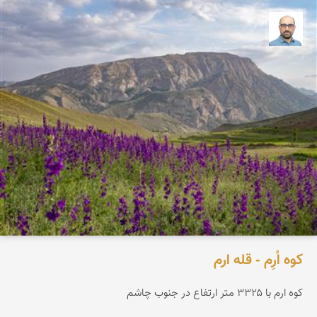
بابک ارجمندی
کوه اُرِم - قله ارم
کوه ارم با ۳۳۲۵ متر ارتفاع در جنوب چاشم