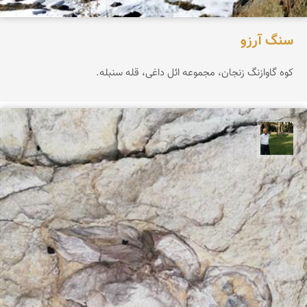
سنگ آرزو
کوه گاوازنگ زنجان، مجموعه ائل داغی، قله سنبله.
عبدل شعبانی