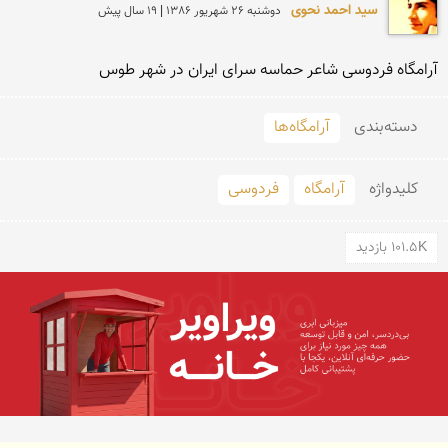
سید احمد نحوی
دوشنبه 26 شهريور 1386 | 19 سال پیش
آرامگاه فردوسی شاعر حماسه سرای ایران در شهر طوس
دسته‌بندی
آرامگاه‌ها
کلید‌واژه
آرامگاه
فردوسی
101.5K بازدید